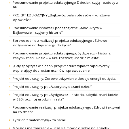
Podsumowanie projektu edukacyjnego Dzieciaki szyją - ozdoby z
filcu.
PROJEKT EDUKACYJNY „Bajkowóz pełen obrazów – kolażowe
opowieści”.
Podsumowanie innowacji pedagogicznej „Moc ukryta w
Bajkowozie – szyjemy historie”.
Sprawozdanie z realizacji projektu edukacyjnego „Zdrowe
odżywianie dodaje energii do życia”.
Podsumowanie projektu edukacyjnego„Bydgoszcz – historia,
zabytki, znani ludzie – w 680 rocznicę urodzin miasta”.
„Gdy spojrzysz w niebo”- projekt edukacyjno-terapeutyczny
wspierający dobrostan uczniów- sprawozdanie.
Projekt edukacyjny: Zdrowe odżywianie dodaje energii do życia.
Projekt edukacyjny pt. „Autorytety oczami dzieci”.
Projekt edukacyjny pt. „Bydgoszcz – historia, zabytki, znani ludzie –
w 680 rocznicę urodzin miasta”.
Podsumowanie realizacji projektu edukacyjnego „Zdrowi i aktywni
na co dzień”.
Tydzień z matematyką – za nami!
Mój głos ma znaczenie – uczę się mówić o sobie po angielsku.