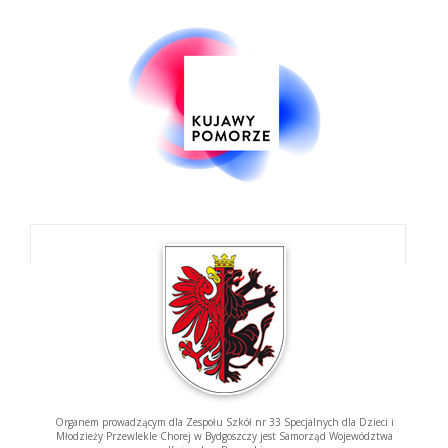
Organem prowadzącym dla Zespołu Szkół nr 33 Specjalnych dla Dzieci i
Młodzieży Przewlekle Chorej w Bydgoszczy jest Samorząd Województwa