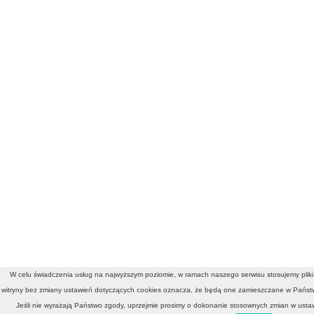
W celu świadczenia usług na najwyższym poziomie, w ramach naszego serwisu stosujemy pliki 
witryny bez zmiany ustawień dotyczących cookies oznacza, że będą one zamieszczane w Pańs
Jeśli nie wyrażają Państwo zgody, uprzejmie prosimy o dokonanie stosownych zmian w ustaw