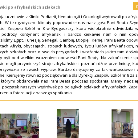
ki po afrykańskich szlakach.
 uczniowie z Kliniki Pediatrii, Hematologii i Onkologii wędrowali po afry
ch. W te egzotyczne klimaty poprowadził nas nasz gość Pani Beata Szy
ciel Zespołu Szkół nr 8 w Bydgoszczy, która wielokrotnie odwiedziła w
 podróży kontynent afrykański i bardzo ciekawie nam o nim opow
iliśmy Egipt, Tunezję, Senegal, Gambię, Etiopię i Kenię. Pani Beata opow
tach Afryki, obyczajach, strojach ludowych, życiu ludów afrykańskich,
zych szkołach oraz o swoich przygodach i wrażeniach jakich tam doświ
y byli pod wielkim wrażeniem opowieści Pani Beaty. Na zakończenie sp
ie mogli przymierzyć stroje afrykańskie i poznać różne przedmioty, kt
przywiozła ze swoich wypraw. Bardzo dziękujemy za tak wartościowe i 
ie. Kierujemy również podziękowania dla Dyrekcji Zespołu Szkół nr 8 za 
, którymi obdarowała nas Pani Beata podczas spotkania. Mamy nadzieję
o początek naszych wędrówek po odległych szlakach afrykańskich. Zap
rzenia fotorelacji z naszego spotkania.