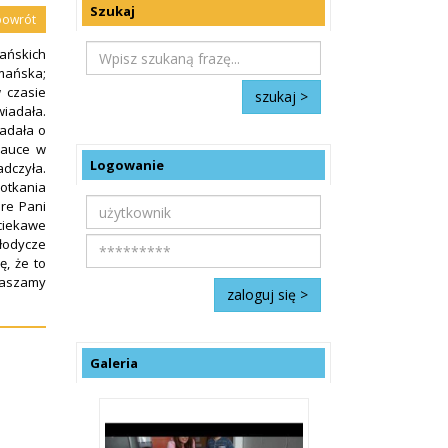
Szukaj
powrót
kańskich
mańska;
 czasie
iadała.
iadała o
 nauce w
Logowanie
adczyła.
otkania
óre Pani
ciekawe
słodycze
, że to
raszamy
Galeria