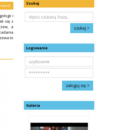
Szukaj
powrót
ologii i
li się z
rzew, a
 zadania
rzewa to
Logowanie
Galeria