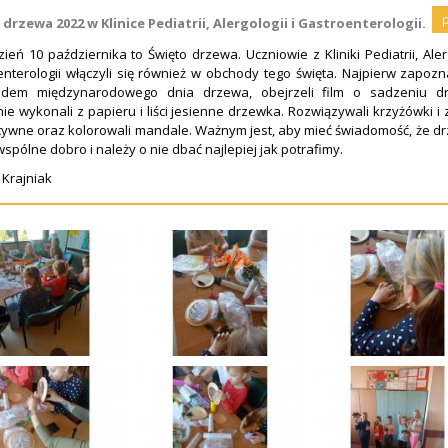
drzewa 2022 w Klinice Pediatrii, Alergologii i Gastroenterologii.
0 października to Święto drzewa. Uczniowie z Kliniki Pediatrii, Alerg
nterologii włączyli się również w obchody tego święta. Najpierw zapozna
dem międzynarodowego dnia drzewa, obejrzeli film o sadzeniu d
ie wykonali z papieru i liści jesienne drzewka. Rozwiązywali krzyżówki i
tywne oraz kolorowali mandale. Ważnym jest, aby mieć świadomość, że d
spólne dobro i należy o nie dbać najlepiej jak potrafimy.
Krajniak