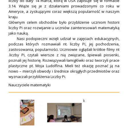
liczby do daty 14 marca, którą w USA zapisuje się w formacie
3.14. Wiąże się je z działaniami prowadzonymi co roku w
Ameryce, a zyskującymi coraz większą popularność w naszym
kraju.
Głównym celem obchodów było przybliżenie uczniom historii
liczby Pi oraz rozwijanie u uczniów zainteresowań matematyką
jako nauką.
Nasi podopieczni wzięli udział w zajęciach edukacyjnych,
podczas których rozmawiali nt. liczby Pi, jej pochodzenia,
zastosowania, popularności. Uczniowie oglądali krótkie filmy nt
.liczby Pi, czytali wiersze z nią związane, śpiewali piosenki,
poznali jej historię. Rozwiązywali łamigłówki oraz tworzyli prace
plastyczne pt. Moja Ludolfina. Mieli też okazję poznać ją na
nowo – mierzyli obwody i średnice okrągłych przedmiotów oraz
wyznaczali przybliżenia Liczby Pi.
Nauczyciele matematyki
k