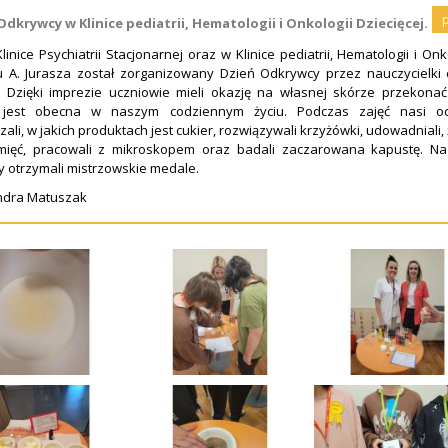
Odkrywcy w Klinice pediatrii, Hematologii i Onkologii Dziecięcej.
ce Psychiatrii Stacjonarnej oraz w Klinice pediatrii, Hematologii i Onk
u A. Jurasza został zorganizowany Dzień Odkrywcy przez nauczycielki 
i. Dzięki imprezie uczniowie mieli okazję na własnej skórze przekonać
jest obecna w naszym codziennym życiu. Podczas zajęć nasi o
ali, w jakich produktach jest cukier, rozwiązywali krzyżówki, udowadniali,
ięć, pracowali z mikroskopem oraz badali zaczarowana kapustę. Na
 otrzymali mistrzowskie medale.
ndra Matuszak