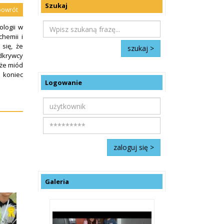
Szukaj
powrót
ologii w
chemii i
 się, że
dkrywcy
 że miód
 koniec
Logowanie
Galeria