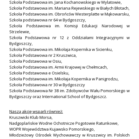
Szkoła Podstawowa im. Jana Kochanowskiego w Wylatowie,
Szkoła Podstawowa im. Mariana Rejewskiego w Białych Błotach,
Szkoła Podstawowa im. Obrońców Westerplatte w Mąkowarsku,
Szkoła podstawowa nr 64 w Bydgoszczy,
Szkoła Podstawowa im. Komisji Edukacji Narodowej w
Strzelewie,
Szkoła Podstawowa nr 12 z Oddziałami Integracyjnymi w
Bydgoszczy,
Szkoła Podstawowa im. Mikołaja Kopernika w Sicienku,
Szkoła Podstawowa nr 2 Kruszwica,
Szkoła Podstawowa w Osiu,
Szkoła Podstawowa im. Armii Krajowej w Chełmcach,
Szkoła Podstawowa e Osielsku,
Szkoła Podstawowa im. Mikołaja Kopernika w Panigrodzu,
Szkoła Podstawowa nr 30 w Bydgoszczy
Szkoła Podstawowa Nr 38 im. Zdobywców Wału Pomorskiego w
Bydgoszczy oraz International School of Bydgoszcz.
Naszą akcję wsparli również:
Kruszwicki Klub Morsa,
Nadgoplańskie Wodne Ochotnicze Pogotowie Ratunkowe,
WOPR Województwa Kujawsko Pomorskiego,
Młodzieżowy Ośrodek Wychowawczy w Kruszwicy im. Polskich