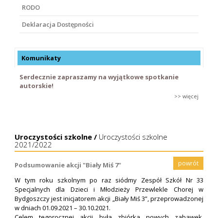
RODO
Deklaracja Dostępności
Komunikaty
Serdecznie zapraszamy na wyjątkowe spotkanie
autorskie!
>> więcej
Uroczystości szkolne /
Uroczystości szkolne
2021/2022
powrót
Podsumowanie akcji "Biały Miś 7"
W tym roku szkolnym po raz siódmy Zespół Szkół Nr 33
Specjalnych dla Dzieci i Młodzieży Przewlekle Chorej w
Bydgoszczy jest inicjatorem akcji „Biały Miś 3”, przeprowadzonej
w dniach 01.09.2021 – 30.10.2021.
Celem tegorocznej akcji była zbiórka nowych zabawek,