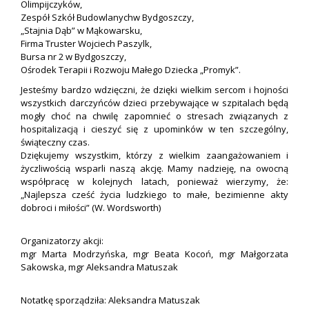
Olimpijczyków,
Zespół Szkół Budowlanychw Bydgoszczy,
„Stajnia Dąb” w Mąkowarsku,
Firma Truster Wojciech Paszylk,
Bursa nr 2 w Bydgoszczy,
Ośrodek Terapii i Rozwoju Małego Dziecka „Promyk”.
Jesteśmy bardzo wdzięczni, że dzięki wielkim sercom i hojności
wszystkich darczyńców dzieci przebywające w szpitalach będą
mogły choć na chwilę zapomnieć o stresach związanych z
hospitalizacją i cieszyć się z upominków w ten szczególny,
świąteczny czas.
Dziękujemy wszystkim, którzy z wielkim zaangażowaniem i
życzliwością wsparli naszą akcję. Mamy nadzieję, na owocną
współpracę w kolejnych latach, ponieważ wierzymy, że:
„Najlepsza cześć życia ludzkiego to małe, bezimienne akty
dobroci i miłości” (W. Wordsworth)
Organizatorzy akcji:
mgr Marta Modrzyńska, mgr Beata Kocoń, mgr Małgorzata
Sakowska, mgr Aleksandra Matuszak
Notatkę sporządziła: Aleksandra Matuszak