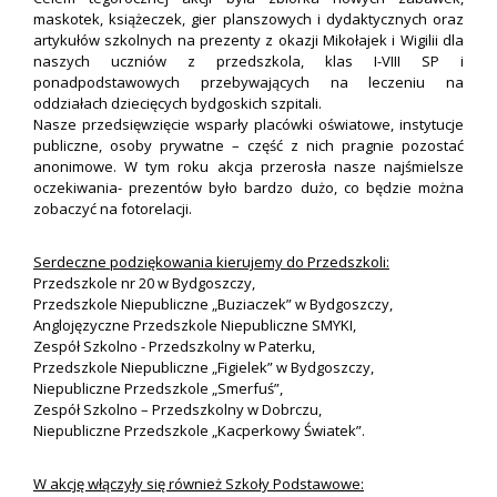
maskotek, książeczek, gier planszowych i dydaktycznych oraz
artykułów szkolnych na prezenty z okazji Mikołajek i Wigilii dla
naszych uczniów z przedszkola, klas I-VIII SP i
ponadpodstawowych przebywających na leczeniu na
oddziałach dziecięcych bydgoskich szpitali.
Nasze przedsięwzięcie wsparły placówki oświatowe, instytucje
publiczne, osoby prywatne – część z nich pragnie pozostać
anonimowe. W tym roku akcja przerosła nasze najśmielsze
oczekiwania- prezentów było bardzo dużo, co będzie można
zobaczyć na fotorelacji.
Serdeczne podziękowania kierujemy do Przedszkoli:
Przedszkole nr 20 w Bydgoszczy,
Przedszkole Niepubliczne „Buziaczek” w Bydgoszczy,
Anglojęzyczne Przedszkole Niepubliczne SMYKI,
Zespół Szkolno - Przedszkolny w Paterku,
Przedszkole Niepubliczne „Figielek” w Bydgoszczy,
Niepubliczne Przedszkole „Smerfuś”,
Zespół Szkolno – Przedszkolny w Dobrczu,
Niepubliczne Przedszkole „Kacperkowy Światek”.
W akcję włączyły się również Szkoły Podstawowe: