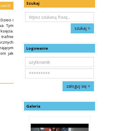
Szukaj
powrót
Dzieci i
wa. Tym
księcia.
trafnie
ycznych
dzającym
Logowanie
oni jak
Galeria