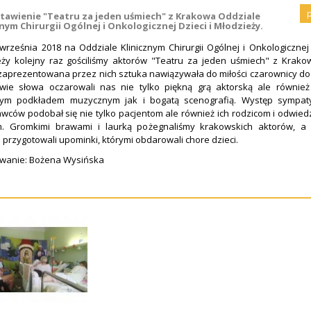
tawienie "Teatru za jeden uśmiech" z Krakowa Oddziale
znym Chirurgii Ogólnej i Onkologicznej Dzieci i Młodzieży.
września 2018 na Oddziale Klinicznym Chirurgii Ogólnej i Onkologicznej 
eży kolejny raz gościliśmy aktorów "Teatru za jeden uśmiech" z Krako
aprezentowana przez nich sztuka nawiązywała do miłości czarownicy do 
owie słowa oczarowali nas nie tylko piękną grą aktorską ale również 
ym podkładem muzycznym jak i bogatą scenografią. Występ sympat
ców podobał się nie tylko pacjentom ale również ich rodzicom i odwie
m. Gromkimi brawami i laurką pożegnaliśmy krakowskich aktorów, a 
przygotowali upominki, którymi obdarowali chore dzieci.
wanie: Bożena Wysińska