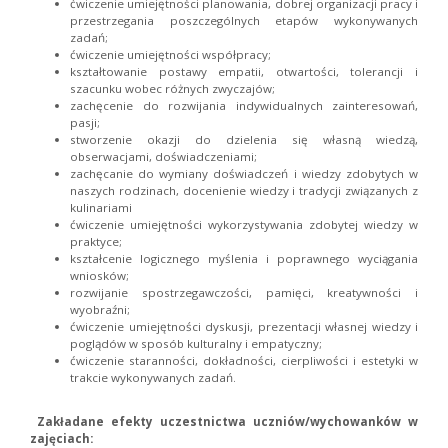
ćwiczenie umiejętności planowania, dobrej organizacji pracy i
przestrzegania poszczególnych etapów wykonywanych
zadań;
ćwiczenie umiejętności współpracy;
kształtowanie postawy empatii, otwartości, tolerancji i
szacunku wobec różnych zwyczajów;
zachęcenie do rozwijania indywidualnych zainteresowań,
pasji;
stworzenie okazji do dzielenia się własną wiedzą,
obserwacjami, doświadczeniami;
zachęcanie do wymiany doświadczeń i wiedzy zdobytych w
naszych rodzinach, docenienie wiedzy i tradycji związanych z
kulinariami
ćwiczenie umiejętności wykorzystywania zdobytej wiedzy w
praktyce;
kształcenie logicznego myślenia i poprawnego wyciągania
wniosków;
rozwijanie spostrzegawczości, pamięci, kreatywności i
wyobraźni;
ćwiczenie umiejętności dyskusji, prezentacji własnej wiedzy i
poglądów w sposób kulturalny i empatyczny;
ćwiczenie staranności, dokładności, cierpliwości i estetyki w
trakcie wykonywanych zadań.
Zakładane efekty uczestnictwa uczniów/wychowanków w
zajęciach: