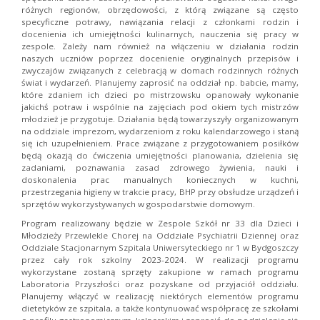
różnych regionów, obrzędowości, z którą związane są często
specyficzne potrawy, nawiązania relacji z członkami rodzin i
docenienia ich umiejętności kulinarnych, nauczenia się pracy w
zespole. Zależy nam również na włączeniu w działania rodzin
naszych uczniów poprzez docenienie oryginalnych przepisów i
zwyczajów związanych z celebracją w domach rodzinnych różnych
świat i wydarzeń. Planujemy zaprosić na oddział np. babcie, mamy,
które zdaniem ich dzieci po mistrzowsku opanowały wykonanie
jakichś potraw i wspólnie na zajęciach pod okiem tych mistrzów
młodzież je przygotuje. Działania będą towarzyszyły organizowanym
na oddziale imprezom, wydarzeniom z roku kalendarzowego i staną
się ich uzupełnieniem. Prace związane z przygotowaniem posiłków
będą okazją do ćwiczenia umiejętności planowania, dzielenia się
zadaniami, poznawania zasad zdrowego żywienia, nauki i
doskonalenia prac manualnych koniecznych w kuchni,
przestrzegania higieny w trakcie pracy, BHP przy obsłudze urządzeń i
sprzętów wykorzystywanych w gospodarstwie domowym.
Program realizowany będzie w Zespole Szkół nr 33 dla Dzieci i
Młodzieży Przewlekle Chorej na Oddziale Psychiatrii Dziennej oraz
Oddziale Stacjonarnym Szpitala Uniwersyteckiego nr 1 w Bydgoszczy
przez cały rok szkolny 2023-2024. W realizacji programu
wykorzystane zostaną sprzęty zakupione w ramach programu
Laboratoria Przyszłości oraz pozyskane od przyjaciół oddziału.
Planujemy włączyć w realizację niektórych elementów programu
dietetyków ze szpitala, a także kontynuować współpracę ze szkołami