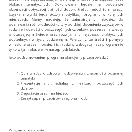
blokach tematycznych. Dokonywana będzie na podstawie
obserwacji dotyczącej trafności doboru treści, metod, form pracy.
Uzyskane wyniki będą służyły modyfikacji programu w kolejnych
miesiącach. Mamy nadzieję, że zainspirujemy młodzież do
poznawania różnorodności kultury polskiej, docenienia zwyczajów w
rodzinie i dbałości o poszczególnych członków, poszerzania wiedzy
o otaczającym świecie oraz rozwijania umiejętności praktycznych
potrzebnych w życiu codziennym. Wierzymy, że treści i pomysły
wniesione przez młodzież i ich rodziny wzbogacą nasz program nie
tylko w tym roku, ale i w następnych latach.
Jako podsumowaniem programu planujemy przeprowadzić:
Quiz wiedzy o zdrowym odżywianiu i znajomości poznanej
tematyki.
Prezentację multimedialną z realizacji poszczególnych
działów.
Degustacje prac – na bieżąco.
Zeszyt super-przepisów z regionu i rodzin.
Program opracowały: