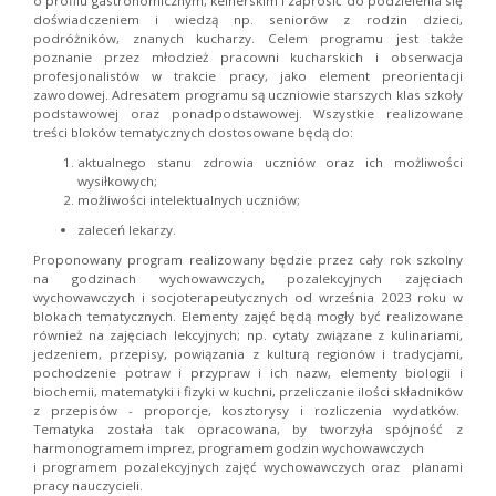
o profilu gastronomicznym, kelnerskim i zaprosić do podzielenia się
doświadczeniem i wiedzą np. seniorów z rodzin dzieci,
podróżników, znanych kucharzy. Celem programu jest także
poznanie przez młodzież pracowni kucharskich i obserwacja
profesjonalistów w trakcie pracy, jako element preorientacji
zawodowej. Adresatem programu są uczniowie starszych klas szkoły
podstawowej oraz ponadpodstawowej. Wszystkie realizowane
treści bloków tematycznych dostosowane będą do:
aktualnego stanu zdrowia uczniów oraz ich możliwości
wysiłkowych;
możliwości intelektualnych uczniów;
zaleceń lekarzy.
Proponowany program realizowany będzie przez cały rok szkolny
na godzinach wychowawczych, pozalekcyjnych zajęciach
wychowawczych i socjoterapeutycznych od września 2023 roku w
blokach tematycznych. Elementy zajęć będą mogły być realizowane
również na zajęciach lekcyjnych; np. cytaty związane z kulinariami,
jedzeniem, przepisy, powiązania z kulturą regionów i tradycjami,
pochodzenie potraw i przypraw i ich nazw, elementy biologii i
biochemii, matematyki i fizyki w kuchni, przeliczanie ilości składników
z przepisów - proporcje, kosztorysy i rozliczenia wydatków.
Tematyka została tak opracowana, by tworzyła spójność z
harmonogramem imprez, programem godzin wychowawczych
i programem pozalekcyjnych zajęć wychowawczych oraz planami
pracy nauczycieli.