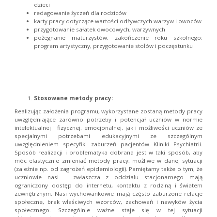
dzieci
redagowanie życzeń dla rodziców
karty pracy dotyczące wartości odżywczych warzyw i owoców
przygotowanie sałatek owocowych, warzywnych
pożegnanie maturzystów, zakończenie roku szkolnego:
program artystyczny, przygotowanie stołów i poczęstunku
Stosowane metody pracy:
Realizując założenia programu, wykorzystane zostaną metody pracy
uwzględniające zarówno potrzeby i potencjał uczniów w normie
intelektualnej i fizycznej, emocjonalnej, jak i możliwości uczniów ze
specjalnymi potrzebami edukacyjnymi ze szczególnym
uwzględnieniem specyfiki zaburzeń pacjentów Kliniki Psychiatrii.
Sposób realizacji i problematyka dobrana jest w taki sposób, aby
móc elastycznie zmieniać metody pracy, możliwe w danej sytuacji
(zależnie np. od zagrożeń epidemiologii). Pamiętamy także o tym, że
uczniowie nasi – zwłaszcza z oddziału stacjonarnego mają
ograniczony dostęp do internetu, kontaktu z rodziną i światem
zewnętrznym. Nasi wychowankowie mają często zaburzone relacje
społeczne, brak właściwych wzorców, zachowań i nawyków życia
społecznego. Szczególnie ważne staje się w tej sytuacji