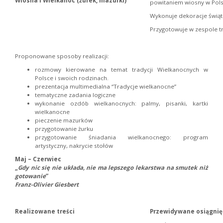
Wiosna i Wielkanoc (żurek, mazurki)
powitaniem wiosny w Polsc
Wykonuje dekoracje świąt
Przygotowuje w zespole t
Proponowane sposoby realizacji:
rozmowy kierowane na temat tradycji Wielkanocnych w
Polsce i swoich rodzinach.
prezentacja multimedialna “Tradycje wielkanocne”
tematyczne zadania logiczne
wykonanie ozdób wielkanocnych: palmy, pisanki, kartki
wielkanocne
pieczenie mazurków
przygotowanie żurku
przygotowanie śniadania wielkanocnego: program
artystyczny, nakrycie stołów
Maj – Czerwiec
„
Gdy nic się nie układa, nie ma lepszego lekarstwa na smutek niż
gotowanie
”
Franz-Olivier Giesbert
Realizowane treści
Przewidywane osiągnię