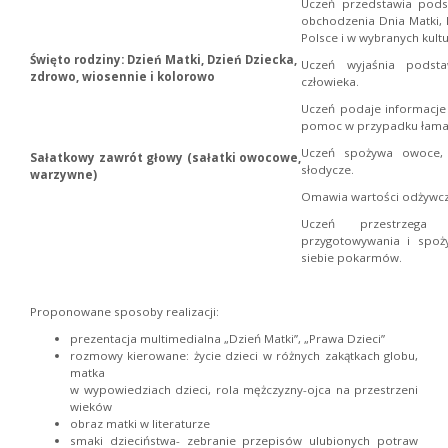
Uczeń przedstawia pods
obchodzenia Dnia Matki, 
Polsce i w wybranych kult
Święto rodziny: Dzień Matki, Dzień Dziecka,
Uczeń wyjaśnia podst
zdrowo, wiosennie i kolorowo
człowieka.
Uczeń podaje informacje 
pomoc w przypadku łama
Uczeń spożywa owoce, 
Sałatkowy zawrót głowy (sałatki owocowe,
słodycze.
warzywne)
Omawia wartości odżywcz
Uczeń przestrzega
przygotowywania i spoż
siebie pokarmów.
Proponowane sposoby realizacji:
prezentacja multimedialna „Dzień Matki”, „Prawa Dzieci”
rozmowy kierowane: życie dzieci w różnych zakątkach globu,
matka
w wypowiedziach dzieci, rola mężczyzny-ojca na przestrzeni
wieków
obraz matki w literaturze
smaki dzieciństwa- zebranie przepisów ulubionych potraw