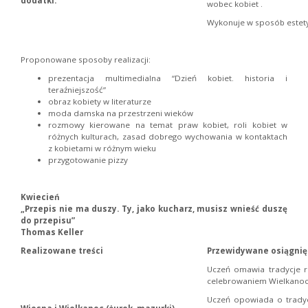
dodatki.
wobec kobiet .
Wykonuje w sposób estety
Proponowane sposoby realizacji:
prezentacja multimedialna “Dzień kobiet. historia i
teraźniejszość”
obraz kobiety w literaturze
moda damska na przestrzeni wieków
rozmowy kierowane na temat praw kobiet, roli kobiet w
różnych kulturach, zasad dobrego wychowania w kontaktach
z kobietami w różnym wieku
przygotowanie pizzy
Kwiecień
„Przepis nie ma duszy. Ty, jako kucharz, musisz wnieść duszę
do przepisu”
Thomas Keller
Realizowane treści
Przewidywane osiągnię
Uczeń omawia tradycje r
celebrowaniem Wielkanocy 
Uczeń opowiada o tradyc