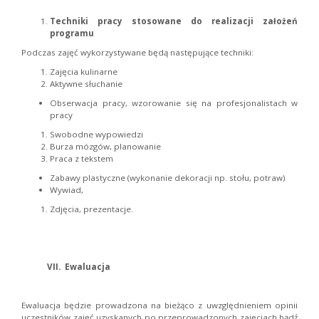
Techniki pracy stosowane do realizacji założeń
programu
Podczas zajęć wykorzystywane będą następujące techniki:
Zajęcia kulinarne
Aktywne słuchanie
Obserwacja pracy, wzorowanie się na profesjonalistach w
pracy
Swobodne wypowiedzi
Burza mózgów, planowanie
Praca z tekstem
Zabawy plastyczne (wykonanie dekoracji np. stołu, potraw)
Wywiad,
Zdjęcia, prezentacje.
VII.
Ewaluacja
Ewaluacja będzie prowadzona na bieżąco z uwzględnieniem opinii
uczestników zajęć uzyskanych po przeprowadzonych zajęciach bądź