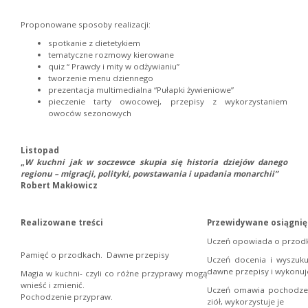
Proponowane sposoby realizacji:
spotkanie z dietetykiem
tematyczne rozmowy kierowane
quiz “ Prawdy i mity w odżywianiu”
tworzenie menu dziennego
prezentacja multimedialna “Pułapki żywieniowe”
pieczenie tarty owocowej, przepisy z wykorzystaniem
owoców sezonowych
Listopad
„
W kuchni jak w soczewce skupia się historia dziejów danego
regionu – migracji, polityki, powstawania i upadania monarchii”
Robert Makłowicz
Realizowane treści
Przewidywane osiągnię
Uczeń opowiada o przodk
Pamięć o przodkach. Dawne przepisy
Uczeń docenia i wyszuku
dawne przepisy i wykonuje
Magia w kuchni- czyli co różne przyprawy mogą
wnieść i zmienić.
Uczeń omawia pochodzen
Pochodzenie przypraw.
ziół, wykorzystuje je