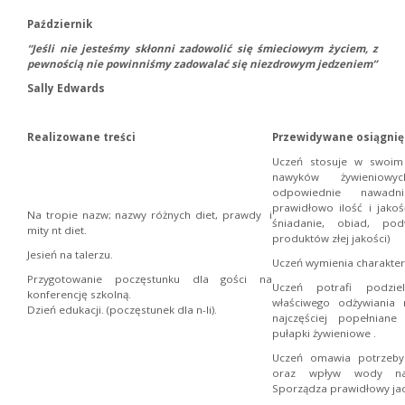
Październik
“Jeśli nie jesteśmy skłonni zadowolić się śmieciowym życiem, z
pewnością nie powinniśmy zadowalać się niezdrowym jedzeniem”
Sally Edwards
Realizowane treści
Przewidywane osiągnię
Uczeń stosuje w swoim
nawyków żywieniowych
odpowiednie nawadni
prawidłowo ilość i jakoś
Na tropie nazw; nazwy różnych diet, prawdy i
śniadanie, obiad, pod
mity nt diet.
produktów złej jakości)
Jesień na talerzu.
Uczeń wymienia charaktery
Przygotowanie poczęstunku dla gości na
Uczeń potrafi podzie
konferencję szkolną.
właściwego odżywiania
Dzień edukacji. (poczęstunek dla n-li).
najczęściej popełniane
pułapki żywieniowe .
Uczeń omawia potrzeby
oraz wpływ wody na 
Sporządza prawidłowy jad