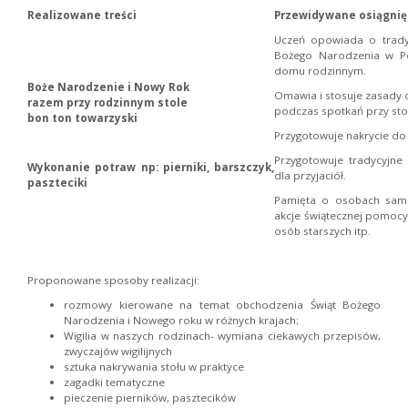
Realizowane treści
Przewidywane osiągnię
Uczeń opowiada o trady
Bożego Narodzenia w Po
domu rodzinnym.
Boże Narodzenie i Nowy Rok
Omawia i stosuje zasady
razem przy rodzinnym stole
podczas spotkań przy sto
bon ton towarzyski
Przygotowuje nakrycie do 
Przygotowuje tradycyjne 
Wykonanie potraw np: pierniki, barszczyk,
dla przyjaciół.
paszteciki
Pamięta o osobach samo
akcje świątecznej pomocy 
osób starszych itp.
Proponowane sposoby realizacji:
rozmowy kierowane na temat obchodzenia Świąt Bożego
Narodzenia i Nowego roku w różnych krajach;
Wigilia w naszych rodzinach- wymiana ciekawych przepisów,
zwyczajów wigilijnych
sztuka nakrywania stołu w praktyce
zagadki tematyczne
pieczenie pierników, pasztecików