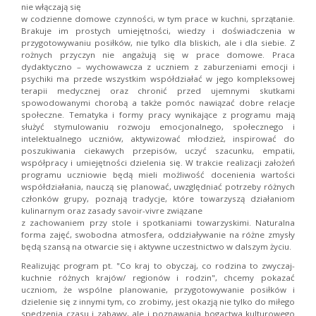
nie włączają się
w codzienne domowe czynności, w tym prace w kuchni, sprzątanie.
Brakuje im prostych umiejętności, wiedzy i doświadczenia w
przygotowywaniu posiłków, nie tylko dla bliskich, ale i dla siebie. Z
rożnych przyczyn nie angażują się w prace domowe. Praca
dydaktyczno – wychowawcza z uczniem z zaburzeniami emocji i
psychiki ma przede wszystkim współdziałać w jego kompleksowej
terapii medycznej oraz chronić przed ujemnymi skutkami
spowodowanymi chorobą a także pomóc nawiązać dobre relacje
społeczne. Tematyka i formy pracy wynikające z programu mają
służyć stymulowaniu rozwoju emocjonalnego, społecznego i
intelektualnego uczniów, aktywizować młodzież, inspirować do
poszukiwania ciekawych przepisów, uczyć szacunku, empatii,
współpracy i umiejętności dzielenia się. W trakcie realizacji założeń
programu uczniowie będą mieli możliwość docenienia wartości
współdziałania, nauczą się planować, uwzględniać potrzeby różnych
członków grupy, poznają tradycje, które towarzyszą działaniom
kulinarnym oraz zasady savoir-vivre związane
z zachowaniem przy stole i spotkaniami towarzyskimi. Naturalna
forma zajęć, swobodna atmosfera, oddziaływanie na różne zmysły
będą szansą na otwarcie się i aktywne uczestnictwo w dalszym życiu.
Realizując program pt. "Co kraj to obyczaj, co rodzina to zwyczaj-
kuchnie różnych krajów/ regionów i rodzin", chcemy pokazać
uczniom, że wspólne planowanie, przygotowywanie posiłków i
dzielenie się z innymi tym, co zrobimy, jest okazją nie tylko do miłego
spędzenia czasu i zabawy, ale i poznawania bogactwa kulturowego