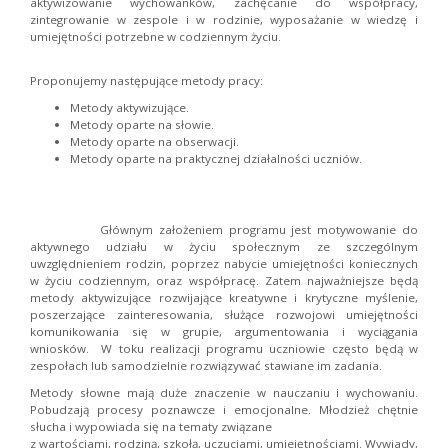
aktywizowanie wychowanków, zachęcanie do współpracy,
zintegrowanie w zespole i w rodzinie, wyposażanie w wiedzę i
umiejętności potrzebne w codziennym życiu.
Proponujemy następujące metody pracy:
Metody aktywizujące.
Metody oparte na słowie.
Metody oparte na obserwacji.
Metody oparte na praktycznej działalności uczniów.
Głównym założeniem programu jest motywowanie do
aktywnego udziału w życiu społecznym ze szczególnym
uwzględnieniem rodzin, poprzez nabycie umiejętności koniecznych
w życiu codziennym, oraz współpracę. Zatem najważniejsze będą
metody aktywizujące rozwijające kreatywne i krytyczne myślenie,
poszerzające zainteresowania, służące rozwojowi umiejętności
komunikowania się w grupie, argumentowania i wyciągania
wniosków. W toku realizacji programu uczniowie często będą w
zespołach lub samodzielnie rozwiązywać stawiane im zadania.
Metody słowne mają duże znaczenie w nauczaniu i wychowaniu.
Pobudzają procesy poznawcze i emocjonalne. Młodzież chętnie
słucha i wypowiada się na tematy związane
z wartościami, rodziną, szkołą, uczuciami, umiejętnościami. Wywiady,