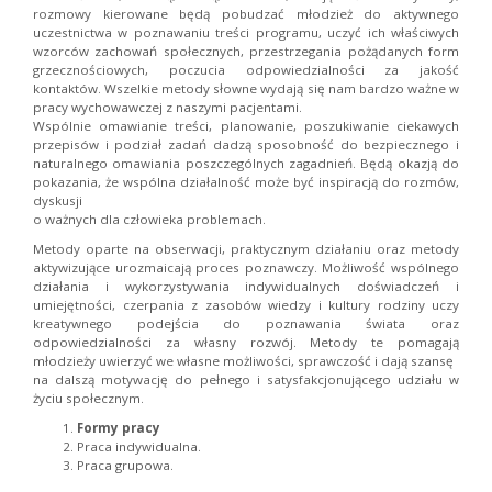
rozmowy kierowane będą pobudzać młodzież do aktywnego
uczestnictwa w poznawaniu treści programu, uczyć ich właściwych
wzorców zachowań społecznych, przestrzegania pożądanych form
grzecznościowych, poczucia odpowiedzialności za jakość
kontaktów. Wszelkie metody słowne wydają się nam bardzo ważne w
pracy wychowawczej z naszymi pacjentami.
Wspólnie omawianie treści, planowanie, poszukiwanie ciekawych
przepisów i podział zadań dadzą sposobność do bezpiecznego i
naturalnego omawiania poszczególnych zagadnień. Będą okazją do
pokazania, że wspólna działalność może być inspiracją do rozmów,
dyskusji
o ważnych dla człowieka problemach.
Metody oparte na obserwacji, praktycznym działaniu oraz metody
aktywizujące urozmaicają proces poznawczy. Możliwość wspólnego
działania i wykorzystywania indywidualnych doświadczeń i
umiejętności, czerpania z zasobów wiedzy i kultury rodziny uczy
kreatywnego podejścia do poznawania świata oraz
odpowiedzialności za własny rozwój. Metody te pomagają
młodzieży uwierzyć we własne możliwości, sprawczość i dają szansę
na dalszą motywację do pełnego i satysfakcjonującego udziału w
życiu społecznym.
Formy pracy
Praca indywidualna.
Praca grupowa.