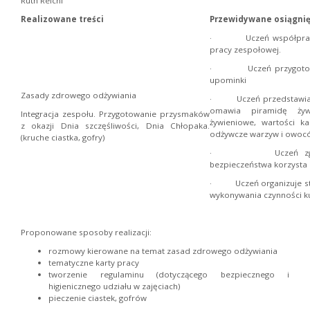
Ruth Reichl
Realizowane treści
Przewidywane osiągnię
· Uczeń współpracuje
pracy zespołowej.
· Uczeń przygotowuje
upominki
Zasady zdrowego odżywiania
· Uczeń przedstawia z
omawia piramidę żywi
Integracja zespołu. Przygotowanie przysmaków
żywieniowe, wartości ka
z okazji Dnia szczęśliwości, Dnia Chłopaka.
odżywcze warzyw i owoc
(kruche ciastka, gofry)
· Uczeń zgodnie 
bezpieczeństwa korzysta
· Uczeń organizuje sta
wykonywania czynności ku
Proponowane sposoby realizacji:
rozmowy kierowane na temat zasad zdrowego odżywiania
tematyczne karty pracy
tworzenie regulaminu (dotyczącego bezpiecznego i
higienicznego udziału w zajęciach)
pieczenie ciastek, gofrów