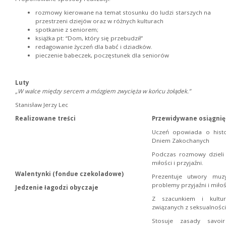
rozmowy kierowane na temat stosunku do ludzi starszych na
przestrzeni dziejów oraz w różnych kulturach
spotkanie z seniorem;
książka pt: “Dom, który się przebudził”
redagowanie życzeń dla babć i dziadków.
pieczenie babeczek, poczęstunek dla seniorów
Luty
„W walce między sercem a mózgiem zwycięża w końcu żołądek.”
Stanisław Jerzy Lec
Realizowane treści
Przewidywane osiągnię
Uczeń opowiada o histor
Dniem Zakochanych
Podczas rozmowy dzieli
miłości i przyjaźni.
Walentynki (fondue czekoladowe)
Prezentuje utwory muz
problemy przyjaźni i miłoś
Jedzenie łagodzi obyczaje
Z szacunkiem i kultu
związanych z seksualności
Stosuje zasady savoi