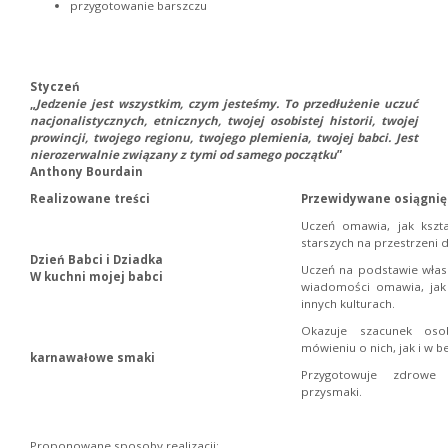
przygotowanie barszczu
Styczeń
„
Jedzenie jest wszystkim, czym jesteśmy. To przedłużenie uczuć
nacjonalistycznych, etnicznych, twojej osobistej historii, twojej
prowincji, twojego regionu, twojego plemienia, twojej babci. Jest
nierozerwalnie związany z tymi od samego początku
”
Anthony Bourdain
Realizowane treści
Przewidywane osiągnię
Uczeń omawia, jak kszta
starszych na przestrzeni 
Dzień Babci i Dziadka
Uczeń na podstawie włas
W kuchni mojej babci
wiadomości omawia, jak 
innych kulturach.
Okazuje szacunek os
mówieniu o nich, jak i w 
karnawałowe smaki
Przygotowuje zdrowe 
przysmaki.
Proponowane sposoby realizacji: