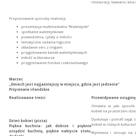
restauracji, kawiarni, kina 
Proponowane sposoby realizacji:
prezentacja multimedialna “Walentynki”
spotkanie walentynkowe
powiedzenia, cytaty o miłości
tematyczne zadania logiczne
składanie serc z origami
przygotowanie kartek walentynkowych
miłość w literaturze
przygotowanie fondue czekoladowego
Marzec
„Śmiech jest najjaśniejszy w miejscu, gdzie jest jedzenie”
Przysłowie irlandzkie
Realizowane treści
Przewidywane osiągnię
Omawia w jaki sposób 
kobiet na przestrzeni dzie
Dyskutuje i potrafi zająć 
Dzień kobiet (pizza)
kobiet w różnych kulturach
Piękna kuchnia- jak dobrze i pięknie
urządzić kuchnię, piękne nakrycie stołu,
Wymienia i stosuje na c