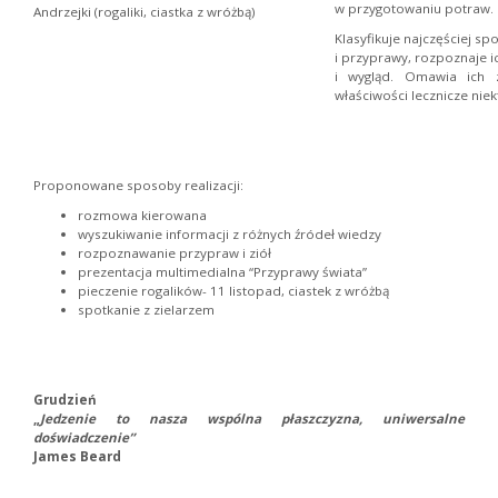
w przygotowaniu potraw.
Andrzejki (rogaliki, ciastka z wróżbą)
Klasyfikuje najczęściej sp
i przyprawy, rozpoznaje 
i wygląd. Omawia ich 
właściwości lecznicze niek
Proponowane sposoby realizacji:
rozmowa kierowana
wyszukiwanie informacji z różnych źródeł wiedzy
rozpoznawanie przypraw i ziół
prezentacja multimedialna “Przyprawy świata”
pieczenie rogalików- 11 listopad, ciastek z wróżbą
spotkanie z zielarzem
Grudzień
„
Jedzenie to nasza wspólna płaszczyzna, uniwersalne
doświadczenie”
James Beard