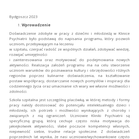
Bydgoszcz 2023
Wprowadzenie
Doświadczenie zdobyte w pracy z dziećmi i młodzieżą w Klinice
Psychiatrii było podstawą do napisania programu, który pozwoli
uczniom, przebywającym na leczeniu
w szpitalu, czerpać radość ze wspólnych działań, zdobywać wiedzę,
rozwijać umiejętności
i zainteresowania oraz motywować do podejmowania nowych
aktywności. Realizacja założeń programu ma na celu stworzenie
uczniom warunków do poznawania kultury i obrzędowości różnych
regionów poprzez kulinarne doświadczenia, na kształtowanie
postaw współpracy, dostarczanie nowych pomysłów i inspiracji dla
codziennego życia oraz umacnianie ich wiary we własne możliwości i
zdolności.
Szkoła szpitalna jest szczególną placówką, w której metody i formy
pracy należy dostosować do potencjału intelektualnego dzieci i
młodzieży, ich potrzeb i możliwości wynikających z choroby i
związanych z nią ograniczeń. Uczniowie Kliniki Psychiatrii są
specyficzną grupą, którą cechuje często niska motywacja do
jakiejkolwiek aktywności, słabe poczucie kompetencji własnych,
niepewność siebie, trudne relacje społeczne. Z doświadczeń
poprzednich lat wynika, że nasi uczniowie/wychowankowie często